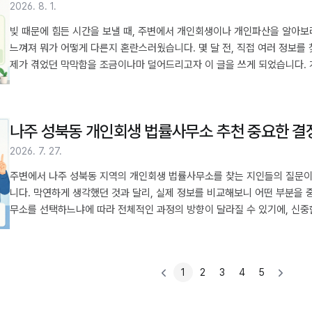
2026. 8. 1.
빚 때문에 힘든 시간을 보낼 때, 주변에서 개인회생이나 개인파산을 알아보
느껴져 뭐가 어떻게 다른지 혼란스러웠습니다. 몇 달 전, 직접 여러 정보를
제가 겪었던 막막함을 조금이나마 덜어드리고자 이 글을 쓰게 되었습니다.
있습니다. 목차 1. 개인회생과 개인파산, 핵심적인 차이는 무엇일까 2. 나에
까: 과정과 기간에 대한 궁금증 4. 어떤 빚을 정리할 수 있나: 채무의 종류 5
예상되는 지출 7. 결국 어떤 ..
나주 성북동 개인회생 법률사무소 추천 중요한 결
2026. 7. 27.
주변에서 나주 성북동 지역의 개인회생 법률사무소를 찾는 지인들의 질문이 
니다. 막연하게 생각했던 것과 달리, 실제 정보를 비교해보니 어떤 부분을
무소를 선택하느냐에 따라 전체적인 과정의 방향이 달라질 수 있기에, 신중한
부터 알아봐야 할까요 2. 법률사무소 선택, 가장 중요하게 볼 점은 3. 경험
지 봐야 5. 상담 시 꼭 질문해야 할 것들 6. 예상되는 비용, 어느 정도인가
있을까 9. 어떤 기준으로 최종 결..
1
2
3
4
5
PREV
NEXT