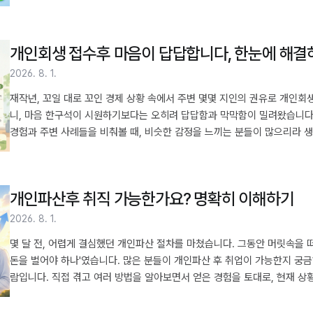
신용회복 상태는 어떻게 되나요 2. 신용카드 발급 가능한 시점, 일반적인 기준
대신 고려해볼 만한 금융 상품 5. 현명한 카드 사용을 위한 마음가짐 6. 
드 발급 가능 시기개인회생 ..
개인회생 접수후 마음이 답답합니다, 한눈에 해결
2026. 8. 1.
재작년, 꼬일 대로 꼬인 경제 상황 속에서 주변 몇몇 지인의 권유로 개인
니, 마음 한구석이 시원하기보다는 오히려 답답함과 막막함이 밀려왔습니다.
경험과 주변 사례들을 비춰볼 때, 비슷한 감정을 느끼는 분들이 많으리라 
다음 단계로 나아갈 방법을 찾고자 이 글을 작성했습니다. 목차 1. 개인회생
어내는 구체적인 방법들 3. 주변 사람들과의 소통, 어떻게 해야 할까 4. 
작은 보상과 휴식의 중요성 6. 비슷한 ..
개인파산후 취직 가능한가요? 명확히 이해하기
2026. 8. 1.
몇 달 전, 어렵게 결심했던 개인파산 절차를 마쳤습니다. 그동안 머릿속을 
돈을 벌어야 하나'였습니다. 많은 분들이 개인파산 후 취업이 가능한지 궁금
람입니다. 직접 겪고 여러 방법을 알아보면서 얻은 경험을 토대로, 현재 상
에도 취업은 가능합니다 2. 어떤 종류의 직장에 영향이 있을까 3. 실제로 취
조언 5. 나만의 취업 준비 방법은 무엇이었나 개인파산 후 다시 일하기, 